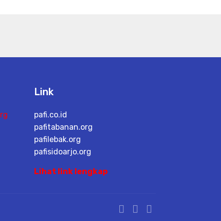
Link
rg
pafi.co.id
pafitabanan.org
pafilebak.org
pafisidoarjo.org
Lihat link lengkap