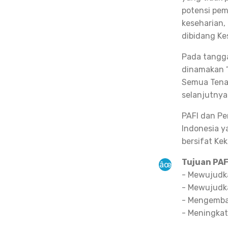
potensi pem
keseharian,
dibidang Ke
Pada tangga
dinamakan “
Semua Tenag
selanjutnya 
PAFI dan Pe
Indonesia y
bersifat Ke
Tujuan PAF
- Mewujudka
- Mewujudka
- Mengemba
- Meningka