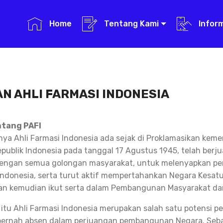
Home
Tentang Kami
Infor
N AHLI FARMASI INDONESIA
ntang PAFI
a Ahli Farmasi Indonesia ada sejak di Proklamasikan kem
publik Indonesia pada tanggal 17 Agustus 1945, telah berj
ngan semua golongan masyarakat, untuk melenyapkan pen
ndonesia, serta turut aktif mempertahankan Negara Kesatu
an kemudian ikut serta dalam Pembangunan Masyarakat da
 itu Ahli Farmasi Indonesia merupakan salah satu potensi
pernah absen dalam perjuangan pembangunan Negara. Seba