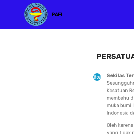
PAFI
PERSATUA
Sekilas Te
Sesungguhny
Kesatuan Re
membahu de
muka bumi I
Indonesia d
Oleh karena
yang tidak 