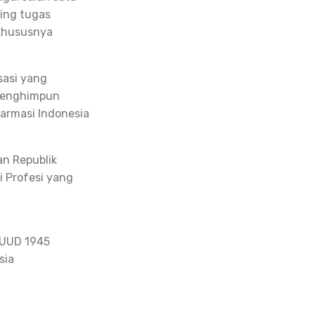
ing tugas
 khususnya
sasi yang
 menghimpun
Farmasi Indonesia
an Republik
i Profesi yang
 UUD 1945
sia
a