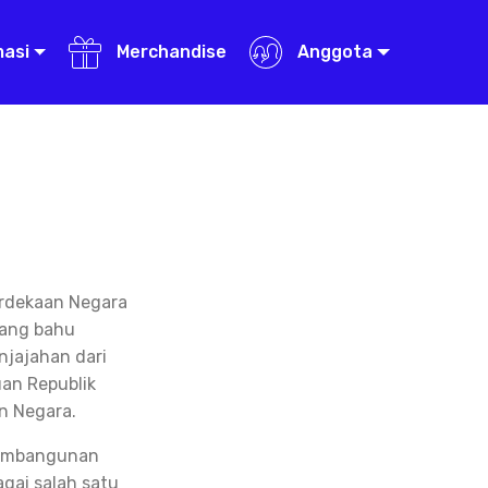
masi
Merchandise
Anggota
erdekaan Negara
uang bahu
jajahan dari
an Republik
n Negara.
 pembangunan
gai salah satu